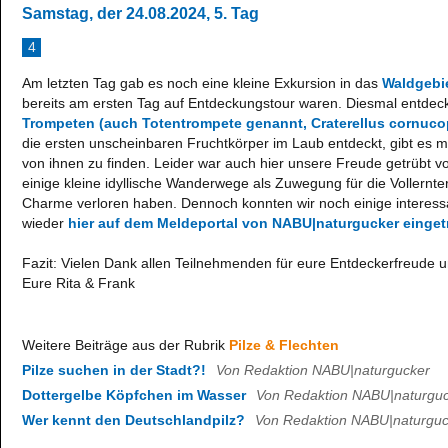
Samstag, der 24.08.2024, 5. Tag
4
Am letzten Tag gab es noch eine kleine Exkursion in das
Waldgebie
bereits am ersten Tag auf Entdeckungstour waren. Diesmal entdeck
Trompeten (auch Totentrompete genannt, Craterellus cornuco
die ersten unscheinbaren Fruchtkörper im Laub entdeckt, gibt es
von ihnen zu finden. Leider war auch hier unsere Freude getrübt vo
einige kleine idyllische Wanderwege als Zuwegung für die Vollernt
Charme verloren haben. Dennoch konnten wir noch einige interess
wieder
hier auf dem Meldeportal von NABU|naturgucker einge
Fazit: Vielen Dank allen Teilnehmenden für eure Entdeckerfreude u
Eure Rita & Frank
Weitere Beiträge aus der Rubrik
Pilze & Flechten
Pilze suchen in der Stadt?!
Von Redaktion NABU|naturgucker
Dottergelbe Köpfchen im Wasser
Von Redaktion NABU|naturgu
Wer kennt den Deutschlandpilz?
Von Redaktion NABU|naturguc