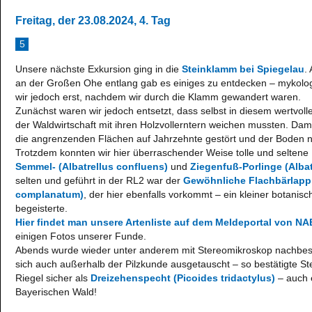
Freitag, der 23.08.2024, 4. Tag
5
Unsere nächste Exkursion ging in die
Steinklamm bei Spiegelau
.
an der Großen Ohe entlang gab es einiges zu entdecken – mykol
wir jedoch erst, nachdem wir durch die Klamm gewandert waren.
Zunächst waren wir jedoch entsetzt, dass selbst in diesem wertvo
der Waldwirtschaft mit ihren Holzvollerntern weichen mussten. Dam
die angrenzenden Flächen auf Jahrzehnte gestört und der Boden na
Trotzdem konnten wir hier überraschender Weise tolle und seltene P
Semmel- (Albatrellus confluens)
und
Ziegenfuß-Porlinge (Albat
selten und geführt in der RL2 war der
Gewöhnliche Flachbärlapp
complanatum)
, der hier ebenfalls vorkommt – ein kleiner botanisc
begeisterte.
Hier findet man unsere Artenliste auf dem Meldeportal von N
einigen Fotos unserer Funde.
Abends wurde wieder unter anderem mit Stereomikroskop nachbes
sich auch außerhalb der Pilzkunde ausgetauscht – so bestätigte St
Riegel sicher als
Dreizehenspecht (Picoides tridactylus)
– auch e
Bayerischen Wald!