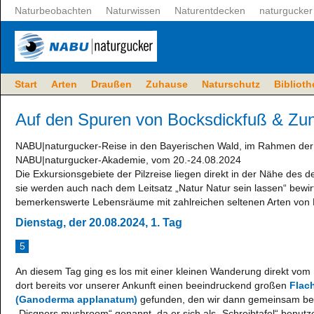
Naturbeobachten
Naturwissen
Naturentdecken
naturgucke
Start
Arten
Draußen
Zuhause
Naturschutz
Biblioth
Auf den Spuren von Bocksdickfuß & Zu
NABU|naturgucker-Reise in den Bayerischen Wald, im Rahmen der 
NABU|naturgucker-Akademie, vom 20.-24.08.2024
Die Exkursionsgebiete der Pilzreise liegen direkt in der Nähe des 
sie werden auch nach dem Leitsatz „Natur Natur sein lassen“ bewirt
bemerkenswerte Lebensräume mit zahlreichen seltenen Arten von P
Dienstag, der 20.08.2024, 1. Tag
5
An diesem Tag ging es los mit einer kleinen Wanderung direkt vom H
dort bereits vor unserer Ankunft einen beeindruckend großen
Flac
(Ganoderma applanatum)
gefunden, den wir dann gemeinsam bes
„Disgners mushroom“ genannt, da er sich als „Schreibtafel“ benut