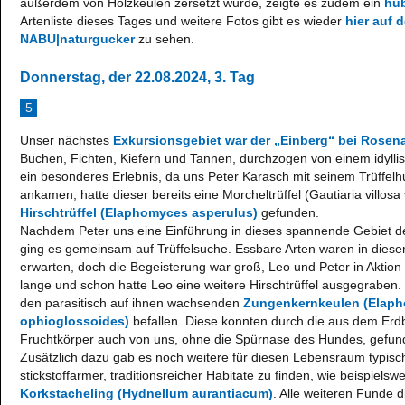
außerdem von Holzkeulen zersetzt wurde, zeigte es zudem ein
hüb
Artenliste dieses Tages und weitere Fotos gibt es wieder
hier auf 
NABU|naturgucker
zu sehen.
Donnerstag, der 22.08.2024, 3. Tag
5
Unser nächstes
Exkursionsgebiet war der „Einberg“ bei Rosen
Buchen, Fichten, Kiefern und Tannen, durchzogen von einem idyllis
ein besonderes Erlebnis, da uns Peter Karasch mit seinem Trüffelhu
ankamen, hatte dieser bereits eine Morcheltrüffel (Gautiaria villosa 
Hirschtrüffel (Elaphomyces asperulus)
gefunden.
Nachdem Peter uns eine Einführung in dieses spannende Gebiet de
ging es gemeinsam auf Trüffelsuche. Essbare Arten waren in diese
erwarten, doch die Begeisterung war groß, Leo und Peter in Aktion 
lange und schon hatte Leo eine weitere Hirschtrüffel ausgegraben.
den parasitisch auf ihnen wachsenden
Zungenkernkeulen (Elap
ophioglossoides)
befallen. Diese konnten durch die aus dem E
Fruchtkörper auch von uns, ohne die Spürnase des Hundes, gefu
Zusätzlich dazu gab es noch weitere für diesen Lebensraum typisc
stickstoffarmer, traditionsreicher Habitate zu finden, wie beispiels
Korkstacheling (Hydnellum aurantiacum)
. Alle weiteren Funde 