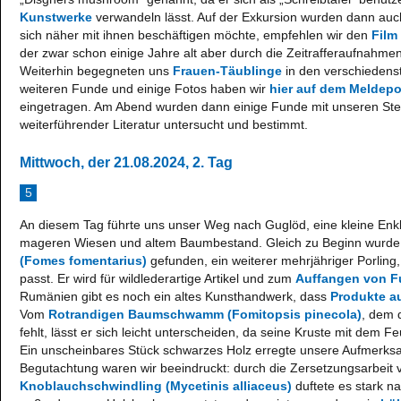
Kunstwerke
verwandeln lässt. Auf der Exkursion wurden dann auc
sich näher mit ihnen beschäftigen möchte, empfehlen wir den
Film
der zwar schon einige Jahre alt aber durch die Zeitrafferaufnahme
Weiterhin begegneten uns
Frauen-Täublinge
in den verschiedens
weiteren Funde und einige Fotos haben wir
hier auf dem Meldep
eingetragen. Am Abend wurden dann einige Funde mit unseren S
weiterführender Literatur untersucht und bestimmt.
Mittwoch, der 21.08.2024, 2. Tag
5
An diesem Tag führte uns unser Weg nach Guglöd, eine kleine Enkl
mageren Wiesen und altem Baumbestand. Gleich zu Beginn wurde
(Fomes fomentarius)
gefunden, ein weiterer mehrjähriger Porling, 
passt. Er wird für wildlederartige Artikel und zum
Auffangen von 
Rumänien gibt es noch ein altes Kunsthandwerk, dass
Produkte 
Vom
Rotrandigen Baumschwamm (Fomitopsis pinecola)
, dem 
fehlt, lässt er sich leicht unterscheiden, da seine Kruste mit dem F
Ein unscheinbares Stück schwarzes Holz erregte unsere Aufmerksa
Begutachtung waren wir beeindruckt: durch die Zersetzungsarbeit
Knoblauchschwindling (Mycetinis alliaceus)
duftete es stark n