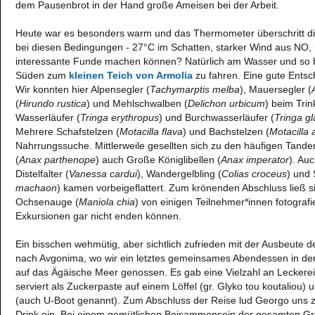
dem Pausenbrot in der Hand große Ameisen bei der Arbeit.
Heute war es besonders warm und das Thermometer überschritt 
bei diesen Bedingungen - 27°C im Schatten, starker Wind aus NO, 
interessante Funde machen können? Natürlich am Wasser und so b
Süden zum
kleinen Teich von Armolia
zu fahren. Eine gute Entsch
Wir konnten hier Alpensegler (
Tachymarptis melba
), Mauersegler (
(
Hirundo rustica
) und Mehlschwalben (
Delichon urbicum
) beim Tri
Wasserläufer (
Tringa erythropus
) und Burchwasserläufer (
Tringa gl
Mehrere Schafstelzen (
Motacilla flava
) und Bachstelzen (
Motacilla 
Nahrrungssuche. Mittlerweile gesellten sich zu den häufigen Tande
(
Anax parthenope
) auch Große Königlibellen (
Anax imperator
). Au
Distelfalter (
Vanessa cardui
), Wandergelbling (
Colias croceus
) und
machaon
) kamen vorbeigeflattert. Zum krönenden Abschluss ließ si
Ochsenauge (
Maniola chia
) von einigen Teilnehmer*innen fotografi
Exkursionen gar nicht enden können.
Ein bisschen wehmütig, aber sichtlich zufrieden mit der Ausbeute d
nach Avgonima, wo wir ein letztes gemeinsames Abendessen in der T
auf das Ägäische Meer genossen. Es gab eine Vielzahl an Leckerei
serviert als Zuckerpaste auf einem Löffel (gr. Glyko tou koutaliou)
(auch U-Boot genannt). Zum Abschluss der Reise lud Georgo uns z
Drink ein. Bei einem gemütlichen Beisammensein der gesamten Gru