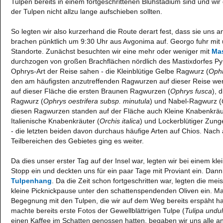
Tulpen bereits in einem fortgeschrittenen Blühstadium sind und wi
der Tulpen nicht allzu lange aufschieben sollten.
So legten wir also kurzerhand die Route derart fest, dass sie uns a
brachen pünktlich um 9:30 Uhr aus Avgonima auf. Georgo fuhr mit 
Standorte. Zunächst besuchten wir eine mehr oder weniger mit
Mas
durchzogen von großen Brachflächen nördlich des Mastixdorfes Pyrg
Ophrys-Art der Reise sahen - die Kleinblütige Gelbe Ragwurz (
Ophr
den am häufigsten anzutreffenden Ragwurzen auf dieser Reise we
auf dieser Fläche die ersten Braunen Ragwurzen (
Ophrys fusca
), 
Ragwurz (
Ophrys oestrifera subsp. minutula
) und Nabel-Ragwurz (
diesen Ragwurzen standen auf der Fläche auch Kleine Knabenkräu
Italienische Knabenkräuter (
Orchis italica
) und Lockerblütiger Zung
- die letzten beiden davon durchaus häufige Arten auf Chios. Nach 
Teilbereichen des Gebietes ging es weiter.
Da dies unser erster Tag auf der Insel war, legten wir bei einem kl
Stopp ein und deckten uns für ein paar Tage mit Proviant ein. Dann
Tulpenhang
. Da die Zeit schon fortgeschritten war, legten die me
kleine Picknickpause unter den schattenspendenden Oliven ein. M
Begegnung mit den Tulpen, die wir auf dem Weg bereits erspäht ha
machte bereits erste Fotos der Gewellblättrigen Tulpe (
Tulipa undula
einen Kaffee im Schatten genossen hatten, begaben wir uns alle a