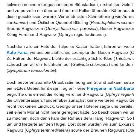
teilweise in einem fortgeschrittenen Blühstadium, erstrahlten viele
und zu purzelte ein über und über mit Pollen übersäter Käfer aus
diese geschlossen waren). Wir entdeckten Schmetterling wie Auroraf
cardamine
) und Östlicher Quendel-Bläuling (
Pseudophilotes vicra
Braune Ragwurzen (
Ophrys fusca var. parosica
), Busen-Ragwurzen
König Ferdinand-Ragwurz (Ophrys regis-ferdinandii).
Nachdem alle ein Foto der Tulpe im Kasten hatten, fuhren wir weit
Kato Fana
, wo uns ein stattliches Exemplar der Busen-Ragwurz (
O
Zu Füßen der Ragwurz blühte der prächtige Schild-Klee (
Trifolium
scheuchten wir ein Teichhuhn auf (
Gallinula chloropus
) und fanden 
(
Sympetrum fonscolombii
).
Doch bevor entspannte Urlaubsstimmung am Strand aufkam, setzen 
ein letztes Gebiet für diesen Tag an - eine
Phrygana im Nachbarta
begrüßte uns erneut die König Ferdinand-Ragwurz (
Ophrys regis-f
die Oliventerassen, fanden aber zunächst keine weiteren Ragwurz
recht trockenen Eindruck. Georgo unser Hotelier sagte uns bereit
seit einem Monat nicht mehr geregnet hatte. So beschlossen wir
zu machen, doch dann kam der Ruf aus dem Hang "Ragwurz". So k
um und kletterte auf den Hügel. Dort oben wurden wir zum Exkurs
Ragwurz (
Ophrys tenthredinifera
) sowie der Braunen Ragwurz (
Oph