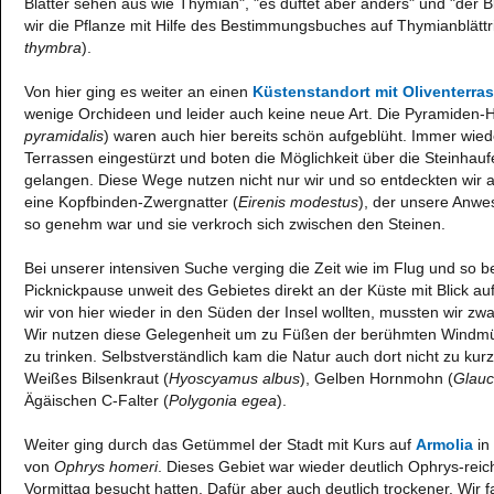
Blätter sehen aus wie Thymian", "es duftet aber anders" und "der Bl
wir die Pflanze mit Hilfe des Bestimmungsbuches auf Thymianblätt
thymbra
).
Von hier ging es weiter an einen
Küstenstandort mit Oliventerra
wenige Orchideen und leider auch keine neue Art. Die Pyramiden
pyramidalis
) waren auch hier bereits schön aufgeblüht. Immer wie
Terrassen eingestürzt und boten die Möglichkeit über die Steinhau
gelangen. Diese Wege nutzen nicht nur wir und so entdeckten wir 
eine Kopfbinden-Zwergnatter (
Eirenis modestus
), der unsere Anwe
so genehm war und sie verkroch sich zwischen den Steinen.
Bei unserer intensiven Suche verging die Zeit wie im Flug und so 
Picknickpause unweit des Gebietes direkt an der Küste mit Blick au
wir von hier wieder in den Süden der Insel wollten, mussten wir zw
Wir nutzen diese Gelegenheit um zu Füßen der berühmten Windmü
zu trinken. Selbstverständlich kam die Natur auch dort nicht zu kurz
Weißes Bilsenkraut (
Hyoscyamus albus
), Gelben Hornmohn (
Glauc
Ägäischen C-Falter (
Polygonia egea
).
Weiter ging durch das Getümmel der Stadt mit Kurs auf
Armolia
in
von
Ophrys homeri
. Dieses Gebiet war wieder deutlich Ophrys-reich
Vormittag besucht hatten. Dafür aber auch deutlich trockener. Wir 