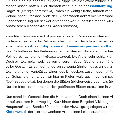
Gruppe fuhr, ein anderer Teil der Gruppe lief die Straße zurück, bis
stehen lassen hatten. Hier suchten wir nun auf einer
Waldlichtung
Ragwurz (
Ophrys heterochila
). Nach ein wenig Suche, fanden wir 
kleinblütigen Orchidee. Viele der Blüten waren derart mit Kiefernpo
Lippenzeichnung nur schwer erkennbar war. Zusätzlich fanden wir
Anatolischen Knabenkrauts (
Orchis anatolica
).
Zum Abschluss unserer Exkursionstages am Pelinaion wollten wir 
Endemiten sehen - die Pelinea-Schachblume. Dazu liefen wir ein kle
einem felsigen
Aussichtsplateau und einem angrenzenden Kie
paar Schritten in den Kiefernwald entdeckten wir die ersten unsch
Pelinea-Schachblume (
Fritillaria pelinea
). Die Art ist sehr schlank 
Doch ein Exemplar, welches von unserem Super-Sucher erschnüffelt
voller Gestalt. Es sah den anderen so wenig ähnlich, dass wir gan
Exemplar einer Varietät zu Ehren des Entdeckers zuschrieben:
Frit
der Schachblume, fanden wir hier im Kiefernwald auch noch ein p
(
Ophrys reinholdii
), bei denen die Blüten üblicherweise ebenfalls ü
Nur die frischesten, erst kürzlich geöffneten Blüten erstrahlten in vo
Nun stand im Wesentlichen die Heimfahrt an. Doch einen kleinen A
er auf unserem Heimweg lag. Kurz hinter dem Bergdorf Viki, bogen
Hauptstraße ab. Bereits 50 m hinter der Abzweigung stiegen wir er
Kiefernwald
, der hier nur wenigen Arten einen Lebensraum bot - s