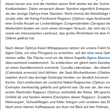
etwas kürzer aus und die meisten waren flink wieder bei der Such
Kostbarkeiten. Dabei versprach dieser Standort eigentlich Entspan
als der einzige Ophrys-freie Standort. Nicht einmal die Kleinblütig
sicula
) oder die König-Ferdinand-Ragwurz (
Ophrys regis-ferdinandi
eine Große Anzahl an Lockerblütigen Zungenstendeln (
Serapias be
Weiterfahrt fanden wir noch einen dornigen Strauch, der sich als
Ce
sowie ein interessantes Leinkraut, das große Ähnlichkeit mit dem 
(
Silene gallica
) hat.
Nach dieser Ophrys-freien Mittagspause setzen wir unsere Fahrt fo
Agios Gala, um eine Phrygana zu erreichen, auf der eine neue Ophr
stehen sollte. Die Fläche rund um die kleine Kapelle
Agios Alexios
überraschend insektenreich. So entdeckten wir gleich beim Ausstie
an einen Kamillenmönch erinnerte:
Cucullia calendulae
- die obwoh
(
Calendula arvensis
) dort blühten, die Saat-Wucherblumen (
Glebio
wateten durch das dornige Gestrüpp hinüber zur deutlich kürzeren 
Kirche. Dort entdeckten wir zunächst Nabel-Ragwurzen (
Ophrys um
Exemplar merkwürdig gefärbt und geformt war. Da war sie, die neue
ersten Reinholds Ragwurz (
Ophrys reinholdii
) der Reise. Mit gesch
Umfeld ab und fanden weitere Exemplare dieser Ragwurz. Zusätzlic
Kleinraupen, Schwebfliegen und Käfer fotogen und rundeten das Er
Nach einer kleinen Kaffeepause am Auto mit Blick auf den Pelinaio