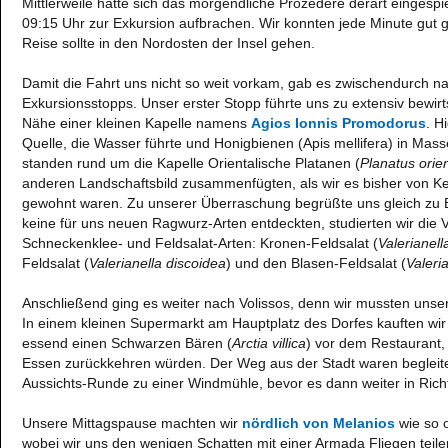
Mittlerweile hatte sich das morgendliche Prozedere derart eingespie
09:15 Uhr zur Exkursion aufbrachen. Wir konnten jede Minute gut
Reise sollte in den Nordosten der Insel gehen.
Damit die Fahrt uns nicht so weit vorkam, gab es zwischendurch na
Exkursionsstopps. Unser erster Stopp führte uns zu extensiv bewirt
Nähe einer kleinen Kapelle namens
Agios Ionnis Promodorus
. H
Quelle, die Wasser führte und Honigbienen (Apis mellifera) in Ma
standen rund um die Kapelle Orientalische Platanen (
Planatus orien
anderen Landschaftsbild zusammenfügten, als wir es bisher von K
gewohnt waren. Zu unserer Überraschung begrüßte uns gleich zu B
keine für uns neuen Ragwurz-Arten entdeckten, studierten wir die Vi
Schneckenklee- und Feldsalat-Arten: Kronen-Feldsalat (
Valerianell
Feldsalat (
Valerianella discoidea
) und den Blasen-Feldsalat (
Valeri
Anschließend ging es weiter nach Volissos, denn wir mussten unser
In einem kleinen Supermarkt am Hauptplatz des Dorfes kauften wir
essend einen Schwarzen Bären (
Arctia villica
) vor dem Restaurant
Essen zurückkehren würden. Der Weg aus der Stadt waren begleite
Aussichts-Runde zu einer Windmühle, bevor es dann weiter in Ric
Unsere Mittagspause machten wir
nördlich von Melanios
wie so o
wobei wir uns den wenigen Schatten mit einer Armada Fliegen teile