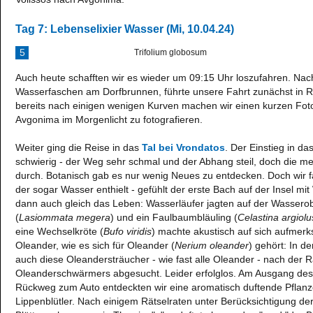
Tag 7: Lebenselixier Wasser (Mi, 10.04.24)
5
Trifolium globosum
Auch heute schafften wir es wieder um 09:15 Uhr loszufahren. Nach
Wasserfaschen am Dorfbrunnen, führte unsere Fahrt zunächst in R
bereits nach einigen wenigen Kurven machen wir einen kurzen Fot
Avgonima im Morgenlicht zu fotografieren.
Weiter ging die Reise in das
Tal bei Vrondatos
. Der Einstieg in d
schwierig - der Weg sehr schmal und der Abhang steil, doch die me
durch. Botanisch gab es nur wenig Neues zu entdecken. Doch wir f
der sogar Wasser enthielt - gefühlt der erste Bach auf der Insel mi
dann auch gleich das Leben: Wasserläufer jagten auf der Wassero
(
Lasiommata megera
) und ein Faulbaumbläuling (
Celastina argiolu
eine Wechselkröte (
Bufo viridis
) machte akustisch auf sich aufmer
Oleander, wie es sich für Oleander (
Nerium oleander
) gehört: In d
auch diese Oleandersträucher - wie fast alle Oleander - nach der 
Oleanderschwärmers abgesucht. Leider erfolglos. Am Ausgang de
Rückweg zum Auto entdeckten wir eine aromatisch duftende Pflanz
Lippenblütler. Nach einigem Rätselraten unter Berücksichtigung der