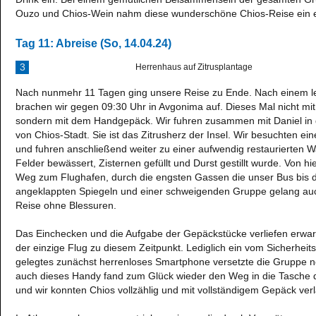
Ouzo und Chios-Wein nahm diese wunderschöne Chios-Reise ein 
Tag 11: Abreise (So, 14.04.24)
3
Herrenhaus auf Zitrusplantage
Nach nunmehr 11 Tagen ging unsere Reise zu Ende. Nach einem le
brachen wir gegen 09:30 Uhr in Avgonima auf. Dieses Mal nicht m
sondern mit dem Handgepäck. Wir fuhren zusammen mit Daniel in 
von Chios-Stadt. Sie ist das Zitrusherz der Insel. Wir besuchten e
und fuhren anschließend weiter zu einer aufwendig restaurierten 
Felder bewässert, Zisternen gefüllt und Durst gestillt wurde. Von h
Weg zum Flughafen, durch die engsten Gassen die unser Bus bis d
angeklappten Spiegeln und einer schweigenden Gruppe gelang auch
Reise ohne Blessuren.
Das Einchecken und die Aufgabe der Gepäckstücke verliefen erwar
der einzige Flug zu diesem Zeitpunkt. Lediglich ein vom Sicherheit
gelegtes zunächst herrenloses Smartphone versetzte die Gruppe no
auch dieses Handy fand zum Glück wieder den Weg in die Tasche 
und wir konnten Chios vollzählig und mit vollständigem Gepäck ver