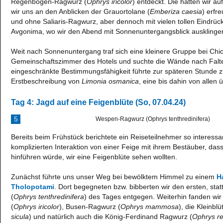
Regenbogen-Ragwurz (
Ophrys iricolor
) entdeckt. Die hatten wir 
wir uns an den Anblicken der Grauortolane (
Emberiza caesia
) erfr
und ohne Saliaris-Ragwurz, aber dennoch mit vielen tollen Eindrüc
Avgonima, wo wir den Abend mit Sonnenuntergangsblick ausklingen
Weit nach Sonnenuntergang traf sich eine kleinere Gruppe bei Ch
Gemeinschaftszimmer des Hotels und suchte die Wände nach Falte
eingeschränkte Bestimmungsfähigkeit führte zur späteren Stunde 
Erstbeschreibung von
Limonia osmanica
, eine bis dahin von allen
Tag 4: Jagd auf eine Feigenblüte (So, 07.04.24)
5
Wespen-Ragwurz (Ophrys tenthredinifera)
Bereits beim Frühstück berichtete ein Reiseteilnehmer so interess
komplizierten Interaktion von einer Feige mit ihrem Bestäuber, da
hinführen würde, wir eine Feigenblüte sehen wollten.
Zunächst führte uns unser Weg bei bewölktem Himmel zu einem
H
Tholopotami
. Dort begegneten bzw. bibberten wir den ersten, st
(
Ophrys tenthredinifera
) des Tages entgegen. Weiterhin fanden w
(
Ophrys iricolor
), Busen-Ragwurz (
Ophrys mammosa
), die Kleinbl
sicula
) und natürlich auch die König-Ferdinand Ragwurz (
Ophrys re