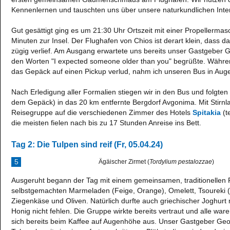
Kennenlernen und tauschten uns über unsere naturkundlichen Inte
Gut gesättigt ging es um 21:30 Uhr Ortszeit mit einer Propellermas
Minuten zur Insel. Der Flughafen von Chios ist derart klein, dass
zügig verlief. Am Ausgang erwartete uns bereits unser Gastgeber G
den Worten "I expected someone older than you" begrüßte. Währ
das Gepäck auf einen Pickup verlud, nahm ich unseren Bus in Aug
Nach Erledigung aller Formalien stiegen wir in den Bus und folgte
dem Gepäck) in das 20 km entfernte Bergdorf Avgonima. Mit Stirnl
Reisegruppe auf die verschiedenen Zimmer des Hotels
Spitakia
(t
die meisten fielen nach bis zu 17 Stunden Anreise ins Bett.
Tag 2: Die Tulpen sind reif (Fr, 05.04.24)
5
Ägäischer Zirmet (
Tordylium pestalozzae
)
Ausgeruht begann der Tag mit einem gemeinsamen, traditionellen F
selbstgemachten Marmeladen (Feige, Orange), Omelett, Tsoureki (
Ziegenkäse und Oliven. Natürlich durfte auch griechischer Joghurt
Honig nicht fehlen. Die Gruppe wirkte bereits vertraut und alle wa
sich bereits beim Kaffee auf Augenhöhe aus. Unser Gastgeber Georg