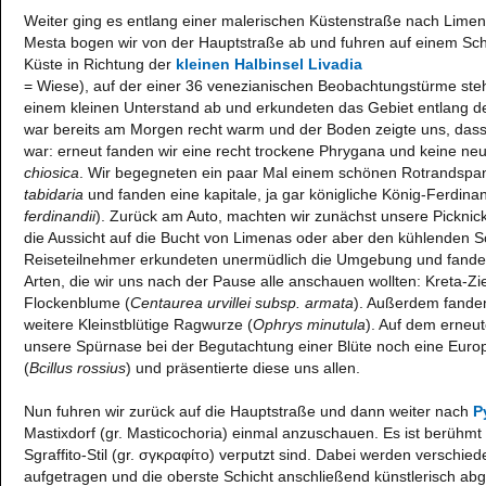
Weiter ging es entlang einer malerischen Küstenstraße nach Lime
Mesta bogen wir von der Hauptstraße ab und fuhren auf einem Sch
Küste in Richtung der
kleinen Halbinsel Livadia
= Wiese), auf der einer 36 venezianischen Beobachtungstürme steht
einem kleinen Unterstand ab und erkundeten das Gebiet entlang de
war bereits am Morgen recht warm und der Boden zeigte uns, dass
war: erneut fanden wir eine recht trockene Phrygana und keine ne
chiosica
. Wir begegneten ein paar Mal einem schönen Rotrandsp
tabidaria
und fanden eine kapitale, ja gar königliche König-Ferdin
ferdinandii
). Zurück am Auto, machten wir zunächst unsere Pickni
die Aussicht auf die Bucht von Limenas oder aber den kühlenden Sc
Reiseteilnehmer erkundeten unermüdlich die Umgebung und fanden
Arten, die wir uns nach der Pause alle anschauen wollten: Kreta-Zie
Flockenblume (
Centaurea urvillei subsp. armata
). Außerdem fande
weitere Kleinstblütige Ragwurze (
Ophrys minutula
). Auf dem erneu
unsere Spürnase bei der Begutachtung einer Blüte noch eine Eur
(
Bcillus rossius
) und präsentierte diese uns allen.
Nun fuhren wir zurück auf die Hauptstraße und dann weiter nach
P
Mastixdorf (gr. Masticochoria) einmal anzuschauen. Es ist berühmt 
Sgraffito-Stil (gr. σγκραφίτο) verputzt sind. Dabei werden verschie
aufgetragen und die oberste Schicht anschließend künstlerisch ab