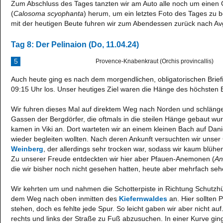
Zum Abschluss des Tages tanzten wir am Auto alle noch um eine
(
Calosoma scyophanta
) herum, um ein letztes Foto des Tages zu 
mit der heutigen Beute fuhren wir zum Abendessen zurück nach A
Tag 8: Der Pelinaion (Do, 11.04.24)
5
Provence-Knabenkraut (Orchis provincallis)
Auch heute ging es nach dem morgendlichen, obligatorischen Brie
09:15 Uhr los. Unser heutiges Ziel waren die Hänge des höchsten B
Wir fuhren dieses Mal auf direktem Weg nach Norden und schlänge
Gassen der Bergdörfer, die oftmals in die steilen Hänge gebaut wu
kamen in Viki an. Dort warteten wir an einem kleinen Bach auf Dan
wieder begleiten wollten. Nach deren Ankunft versuchten wir unser 
Weinberg
, der allerdings sehr trocken war, sodass wir kaum blüh
Zu unserer Freude entdeckten wir hier aber Pfauen-Anemonen (
An
die wir bisher noch nicht gesehen hatten, heute aber mehrfach sehe
Wir kehrten um und nahmen die Schotterpiste in Richtung Schutzhüt
dem Weg nach oben inmitten des
Kiefernwaldes
an. Hier sollten
stehen, doch es fehlte jede Spur. So leicht gaben wir aber nicht a
rechts und links der Straße zu Fuß abzusuchen. In einer Kurve ging