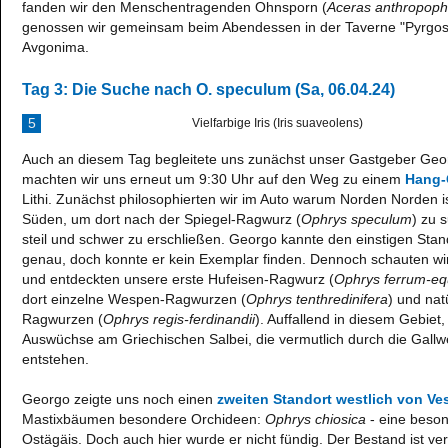
fanden wir den Menschentragenden Ohnsporn (
Aceras anthropop
genossen wir gemeinsam beim Abendessen in der Taverne "Pyrgos
Avgonima.
Tag 3: Die Suche nach O. speculum (Sa, 06.04.24)
5
Vielfarbige Iris (Iris suaveolens)
Auch an diesem Tag begleitete uns zunächst unser Gastgeber Ge
machten wir uns erneut um 9:30 Uhr auf den Weg zu einem
Hang-
Lithi. Zunächst philosophierten wir im Auto warum Norden Norden i
Süden, um dort nach der Spiegel-Ragwurz (
Ophrys speculum
) zu 
steil und schwer zu erschließen. Georgo kannte den einstigen Sta
genau, doch konnte er kein Exemplar finden. Dennoch schauten wi
und entdeckten unsere erste Hufeisen-Ragwurz (
Ophrys ferrum-e
dort einzelne Wespen-Ragwurzen (
Ophrys tenthredinifera
) und nat
Ragwurzen (
Ophrys regis-ferdinandii
). Auffallend in diesem Gebiet
Auswüchse am Griechischen Salbei, die vermutlich durch die Gall
entstehen.
Georgo zeigte uns noch einen
zweiten Standort westlich von Ve
Mastixbäumen besondere Orchideen:
Ophrys chiosica
- eine beso
Ostägäis. Doch auch hier wurde er nicht fündig. Der Bestand ist ve