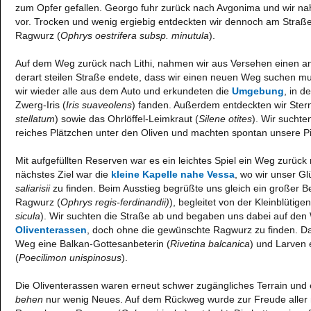
zum Opfer gefallen. Georgo fuhr zurück nach Avgonima und wir n
vor. Trocken und wenig ergiebig entdeckten wir dennoch am Straßen
Ragwurz (
Ophrys oestrifera subsp. minutula
).
Auf dem Weg zurück nach Lithi, nahmen wir aus Versehen einen an
derart steilen Straße endete, dass wir einen neuen Weg suchen m
wir wieder alle aus dem Auto und erkundeten die
Umgebung
, in d
Zwerg-Iris (
Iris suaveolens
) fanden. Außerdem entdeckten wir Stern
stellatum
) sowie das Ohrlöffel-Leimkraut (
Silene otites
). Wir suchte
reiches Plätzchen unter den Oliven und machten spontan unsere P
Mit aufgefüllten Reserven war es ein leichtes Spiel ein Weg zurück 
nächstes Ziel war die
kleine Kapelle nahe Vessa
, wo wir unser G
saliarisii
zu finden. Beim Ausstieg begrüßte uns gleich ein großer 
Ragwurz (
Ophrys regis-ferdinandii)
), begleitet von der Kleinblütig
sicula
). Wir suchten die Straße ab und begaben uns dabei auf de
Oliventerassen
, doch ohne die gewünschte Ragwurz zu finden. Da
Weg eine Balkan-Gottesanbeterin (
Rivetina balcanica
) und Larven 
(
Poecilimon unispinosus
).
Die Oliventerassen waren erneut schwer zugängliches Terrain un
behen
nur wenig Neues. Auf dem Rückweg wurde zur Freude aller 