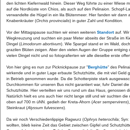
den lichten Kiefernwald hinein. Dieser Weg führte zu einer Wiese m
auf die Nordküste von Chios, als auch auf den Pelinaion. Schopf-L
verwandelte die Hügel in ein lila Blütenmeer. Hier fanden wir dann
Knabenkräuter (
Orchis provincialis
) in guter Zahl und Kondition.
Vor der Mittagspause suchten wir einen weiteren
Standort
auf. Wir
Wegkreuzung und suchten ein paar Meter abseits der Straße im Ki
Dingel (
Limodorum abortivum
). Wie Spargel stand er im Wald, doch
grazilen Blüten zeigen. Aber den vielen Augen der Gruppe entging d
vielen Dingel nicht und so fotografierten wir alle dieselbe erste off
Von hier ging es nun zur Picknickpause zur "
Berghütte
" des Pelina
wirkende und in guter Lage erbaute Schutzhütte, die mit viel Geld g
in Betrieb genommen wurde. Da die Schotterpiste stark ausgewasc
Durchkommen für unseren Bus nicht garantiert war, fuhr Daniel di
Schutzhütte. Hier verteilten wir uns rund um das Haus, genossen di
Natürlich hielt es uns auch hier nicht lange still und wir suchten 
oben auf 700 m üNN. gedieh der Kreta-Ahorn (
Acer sempervirens
)
Steinkraut (
Alyssum fulvescens
).
Da wir noch Verschiedenlippige Ragwurz (
Ophrys heterochila
; Syn
wollten, blieb keine Zeit das Gebiet zwischen Gipfel und Schutzhütt