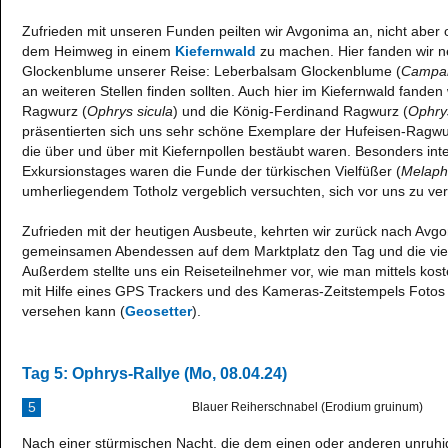
Zufrieden mit unseren Funden peilten wir Avgonima an, nicht aber
dem Heimweg in einem
Kiefernwald
zu machen. Hier fanden wir ne
Glockenblume unserer Reise: Leberbalsam Glockenblume (
Campan
an weiteren Stellen finden sollten. Auch hier im Kiefernwald fanden 
Ragwurz (
Ophrys sicula
) und die König-Ferdinand Ragwurz (
Ophrys
präsentierten sich uns sehr schöne Exemplare der Hufeisen-Ragwu
die über und über mit Kiefernpollen bestäubt waren. Besonders in
Exkursionstages waren die Funde der türkischen Vielfüßer (
Melaphe
umherliegendem Totholz vergeblich versuchten, sich vor uns zu ve
Zufrieden mit der heutigen Ausbeute, kehrten wir zurück nach Avgo
gemeinsamen Abendessen auf dem Marktplatz den Tag und die viel
Außerdem stellte uns ein Reiseteilnehmer vor, wie man mittels kost
mit Hilfe eines GPS Trackers und des Kameras-Zeitstempels Fotos
versehen kann (
Geosetter
).
Tag 5: Ophrys-Rallye (Mo, 08.04.24)
5
Blauer Reiherschnabel (Erodium gruinum)
Nach einer stürmischen Nacht, die dem einen oder anderen unruhig