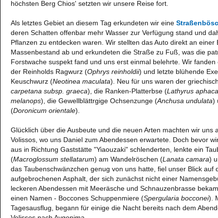
höchsten Berg Chios' setzten wir unsere Reise fort.
Als letztes Gebiet an diesem Tag erkundeten wir eine
Straßenbösc
deren Schatten offenbar mehr Wasser zur Verfügung stand und da
Pflanzen zu entdecken waren. Wir stellten das Auto direkt an eine
Massenbestand ab und erkundeten die Straße zu Fuß, was die patr
Forstwache suspekt fand und uns erst einmal belehrte. Wir fanden
der Reinholds Ragwurz (
Ophrys reinholdii
) und letzte blühende Ex
Keuschwurz (
Neotinea maculata
). Neu für uns waren der griechisc
carpetana subsp. graeca
), die Ranken-Platterbse (
Lathyrus aphac
melanops
), die Gewellblättrgige Ochsenzunge (
Anchusa undulata
)
(
Doronicum orientale
).
Glücklich über die Ausbeute und die neuen Arten machten wir uns
Volissos, wo uns Daniel zum Abendessen erwartete. Doch bevor wir
aus in Richtung Gaststätte "Yiaouzaki" schlenderten, lenkte ein 
(
Macroglossum stellatarum
) am Wandelröschen (
Lanata camara
) 
das Taubenschwänzchen genug von uns hatte, fiel unser Blick auf
aufgebrochenen Asphalt, der sich zunächst nicht einer Namensgeb
leckeren Abendessen mit Meeräsche und Schnauzenbrasse bekam
einen Namen - Boccones Schuppenmiere (
Spergularia bocconei
).
Tagesausflug, begann für einige die Nacht bereits nach dem Abend
Volissos nach Avgonima.