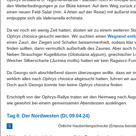
den Wetterbedingungen je zur Blüte kämen. Auf dem Weg zurück zu
einen neuen Feld-Salat (min. 4 Arten auf der Reise) mit äußerst in
entpuppte sich als
Valerianella echinata
.
Da wir noch ein wenig Zeit hatten, düsten wir zu einem weiteren Sta
Ophrys chiosica
gesucht werden. Wir suchten einen
Wegrand entl
einen Zaun, der Ziegen und Schafen beisammenhielt, sodass klar 
finden sollten, dann vermutlich außerhalb des Zaunes. Aber auch hi
Neben Strauchiger Kugelblume (
Globularia alypum
), griechischer 
Weicher Silberscharte (
Jurinea mollis
) hatten wir kein Ragwurz-Fun
Da Georgo sich abschließend davon überzeugen wollte, dass wir i
wirklich alles nach
Ophrys chiosica
abgesucht hatten, fuhren wir au
Doch auch Georgo konnte hier keine
Ophrys chiosica
finden.
Erschöpft von der Ophrys-Rallye traten wir den Heimweg nach Avg
wie gewohnt bei einem gemeinsamen Abendessen ausklingen.
Tag 6: Der Nordwesten (Di, 09.04.24)
5
Östliche Haubenfangschrecke (Empusa fasciat