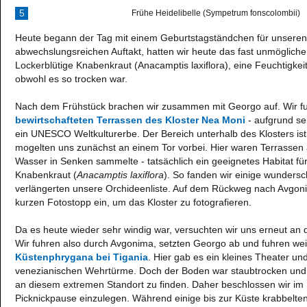
5
Frühe Heidelibelle (Sympetrum fonscolombii)
Heute begann der Tag mit einem Geburtstagständchen für unsere
abwechslungsreichen Auftakt, hatten wir heute das fast unmögliche 
Lockerblütige Knabenkraut (Anacamptis laxiflora), eine Feuchtigkei
obwohl es so trocken war.
Nach dem Frühstück brachen wir zusammen mit Georgo auf. Wir fu
bewirtschafteten Terrassen des Kloster Nea Moni
- aufgrund se
ein UNESCO Weltkulturerbe. Der Bereich unterhalb des Klosters is
mogelten uns zunächst an einem Tor vorbei. Hier waren Terrassen
Wasser in Senken sammelte - tatsächlich ein geeignetes Habitat fü
Knabenkraut (
Anacamptis laxiflora
). So fanden wir einige wunder
verlängerten unsere Orchideenliste. Auf dem Rückweg nach Avgoni
kurzen Fotostopp ein, um das Kloster zu fotografieren.
Da es heute wieder sehr windig war, versuchten wir uns erneut an 
Wir fuhren also durch Avgonima, setzten Georgo ab und fuhren wei
Küstenphrygana bei Tigania
. Hier gab es ein kleines Theater un
venezianischen Wehrtürme. Doch der Boden war staubtrocken und
an diesem extremen Standort zu finden. Daher beschlossen wir im
Picknickpause einzulegen. Während einige bis zur Küste krabbelte