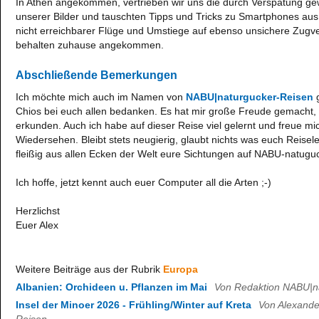
In Athen angekommen, vertrieben wir uns die durch Verspätung ge
unserer Bilder und tauschten Tipps und Tricks zu Smartphones au
nicht erreichbarer Flüge und Umstiege auf ebenso unsichere Zugve
behalten zuhause angekommen.
Abschließende Bemerkungen
Ich möchte mich auch im Namen von
NABU|naturgucker-Reisen
g
Chios bei euch allen bedanken. Es hat mir große Freude gemacht, m
erkunden. Auch ich habe auf dieser Reise viel gelernt und freue mi
Wiedersehen. Bleibt stets neugierig, glaubt nichts was euch Reisel
fleißig aus allen Ecken der Welt eure Sichtungen auf NABU-natugu
Ich hoffe, jetzt kennt auch euer Computer all die Arten ;-)
Herzlichst
Euer Alex
Weitere Beiträge aus der Rubrik
Europa
Albanien: Orchideen u. Pflanzen im Mai
Von Redaktion NABU|n
Insel der Minoer 2026 - Frühling/Winter auf Kreta
Von Alexande