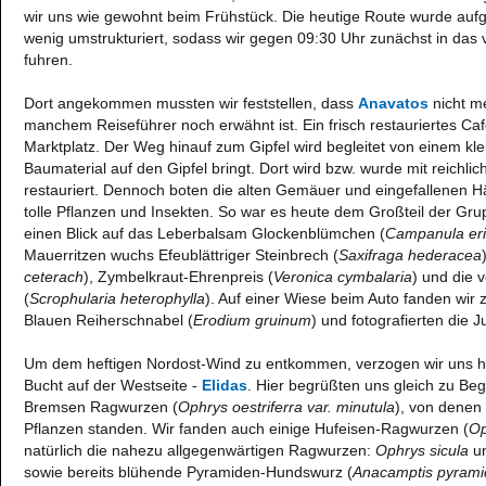
wir uns wie gewohnt beim Frühstück. Die heutige Route wurde auf
wenig umstrukturiert, sodass wir gegen 09:30 Uhr zunächst in das
fuhren.
Dort angekommen mussten wir feststellen, dass
Anavatos
nicht me
manchem Reiseführer noch erwähnt ist. Ein frisch restauriertes Ca
Marktplatz. Der Weg hinauf zum Gipfel wird begleitet von einem kl
Baumaterial auf den Gipfel bringt. Dort wird bzw. wurde mit reichl
restauriert. Dennoch boten die alten Gemäuer und eingefallenen Hä
tolle Pflanzen und Insekten. So war es heute dem Großteil der Gr
einen Blick auf das Leberbalsam Glockenblümchen (
Campanula er
Mauerritzen wuchs Efeublättriger Steinbrech (
Saxifraga hederacea
ceterach
), Zymbelkraut-Ehrenpreis (
Veronica cymbalaria
) und die 
(
Scrophularia heterophylla
). Auf einer Wiese beim Auto fanden wi
Blauen Reiherschnabel (
Erodium gruinum
) und fotografierten die Ju
Um dem heftigen Nordost-Wind zu entkommen, verzogen wir uns hi
Bucht auf der Westseite -
Elidas
. Hier begrüßten uns gleich zu Beg
Bremsen Ragwurzen (
Ophrys oestriferra var. minutula
), von denen 
Pflanzen standen. Wir fanden auch einige Hufeisen-Ragwurzen (
Op
natürlich die nahezu allgegenwärtigen Ragwurzen:
Ophrys sicula
u
sowie bereits blühende Pyramiden-Hundswurz (
Anacamptis pyramid