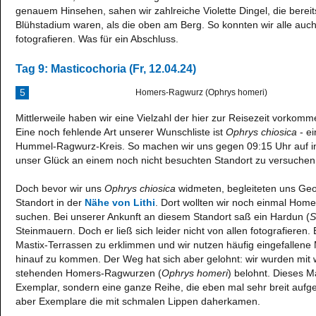
genauem Hinsehen, sahen wir zahlreiche Violette Dingel, die bereits
Blühstadium waren, als die oben am Berg. So konnten wir alle auch
fotografieren. Was für ein Abschluss.
Tag 9: Masticochoria (Fr, 12.04.24)
5
Homers-Ragwurz (Ophrys homeri)
Mittlerweile haben wir eine Vielzahl der hier zur Reisezeit vorko
Eine noch fehlende Art unserer Wunschliste ist
Ophrys chiosica
- e
Hummel-Ragwurz-Kreis. So machen wir uns gegen 09:15 Uhr auf in
unser Glück an einem noch nicht besuchten Standort zu versuchen
Doch bevor wir uns
Ophrys chiosica
widmeten, begleiteten uns Geo
Standort in der
Nähe von Lithi
. Dort wollten wir noch einmal Hom
suchen. Bei unserer Ankunft an diesem Standort saß ein Hardun (
S
Steinmauern. Doch er ließ sich leider nicht von allen fotografieren. 
Mastix-Terrassen zu erklimmen und wir nutzen häufig eingefallene
hinauf zu kommen. Der Weg hat sich aber gelohnt: wir wurden mit 
stehenden Homers-Ragwurzen (
Ophrys homeri
) belohnt. Dieses M
Exemplar, sondern eine ganze Reihe, die eben mal sehr breit aufge
aber Exemplare die mit schmalen Lippen daherkamen.