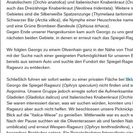
Anatolischem (
Orchis anatolica
) und Italienischen Knabenkraut (
Orc
auch das Dreizähnige Knabenkraut (
Neotinea tridentata
). Weitere
Gebietes sind die Silberweiße Spatzenzunge (
Thymelaea tartonrai
Schwarzer Bär (
Arctia villica
), die Nymphe einer Heuschrecke nam
und eine Grüne Brombeer-Bandeule (
Ophiusa tirhaca
).
Gegen Ende unserer Hangexkursion kam auch Georgo zu uns gesto
nächsten beiden Gebiete, in denen er erneut nach das Spiegel-Rag
Wir folgten Georgo zu einem Olivenhain ganz in der Nähe von Tho
mit der Suche nach einer geeigneten Parkmöglichkeit für unseren
bereits aus seinem Auto und suchte den Fundort der Spiegel-Ragwur
Ragwurz zu entdecken.
Schließlich fuhren wir sofort weiter zu einer privaten Fläche bei
Skl
Georgo die Spiegel-Ragwurz (
Ophrys speculum
) nicht finden und 
Avgonima. Unsere Gruppe jedoch erregte sofort die Aufmerksamkeit
Gladiolen (
Gladiolus italicus
) und Italienisches Knabenkraut (
Orchis 
Sie waren interessiert daran, was wir suchen würden, konnten uns
Ragwurz aber auch nicht helfen. Wir beschlossen unsere Picknickpa
Blick auf die "
Italica
-Wiese" zu genießen. Mittlerweile war es auch 
Nach der Pause suchten wir die Oliventerassen ab und fanden Nab
umbilicata
) und erneut Wespen-Ragwurz (
Ophrys tenthredinifera
),
besondere Bestäuber setzen. Ein Reiseteilnehmer fotografierte ein