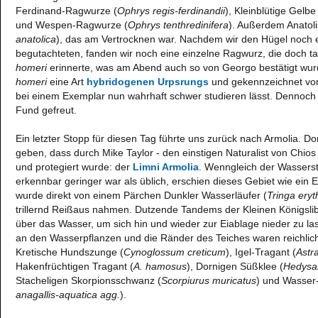
Ferdinand-Ragwurze (
Ophrys regis-ferdinandii
), Kleinblütige Gelb
und Wespen-Ragwurze (
Ophrys tenthredinifera
). Außerdem Anatol
anatolica
), das am Vertrocknen war. Nachdem wir den Hügel noch 
begutachteten, fanden wir noch eine einzelne Ragwurz, die doch ta
homeri
erinnerte, was am Abend auch so von Georgo bestätigt wurde
homeri
eine Art
hybridogenen Urpsrungs
und gekennzeichnet von 
bei einem Exemplar nun wahrhaft schwer studieren lässt. Dennoch
Fund gefreut.
Ein letzter Stopp für diesen Tag führte uns zurück nach Armolia. Do
geben, dass durch Mike Taylor - den einstigen Naturalist von Chios -
und protegiert wurde: der
Limni Armolia
. Wenngleich der Wasserst
erkennbar geringer war als üblich, erschien dieses Gebiet wie ein 
wurde direkt von einem Pärchen Dunkler Wasserläufer (
Tringa ery
trillernd Reißaus nahmen. Dutzende Tandems der Kleinen Königslib
über das Wasser, um sich hin und wieder zur Eiablage nieder zu la
an den Wasserpflanzen und die Ränder des Teiches waren reichli
Kretische Hundszunge (
Cynoglossum creticum
), Igel-Tragant (
Astr
Hakenfrüchtigen Tragant (
A. hamosus
), Dornigen Süßklee (
Hedysa
Stacheligen Skorpionsschwanz (
Scorpiurus muricatus
) und Wasser-
anagallis-aquatica agg.
).