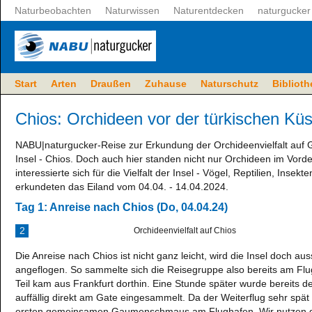
Naturbeobachten
Naturwissen
Naturentdecken
naturgucke
Start
Arten
Draußen
Zuhause
Naturschutz
Biblioth
Chios: Orchideen vor der türkischen Küs
NABU|naturgucker-Reise zur Erkundung der Orchideenvielfalt auf G
Insel - Chios. Doch auch hier standen nicht nur Orchideen im Vord
interessierte sich für die Vielfalt der Insel - Vögel, Reptilien, Insek
erkundeten das Eiland vom 04.04. - 14.04.2024.
Tag 1: Anreise nach Chios (Do, 04.04.24)
2
Orchideenvielfalt auf Chios
Die Anreise nach Chios ist nicht ganz leicht, wird die Insel doch au
angeflogen. So sammelte sich die Reisegruppe also bereits am Flug
Teil kam aus Frankfurt dorthin. Eine Stunde später wurde bereits d
auffällig direkt am Gate eingesammelt. Da der Weiterflug sehr spä
ersten gemeinsamen Gaumenschmaus am Flughafen. Wir nutzen die 