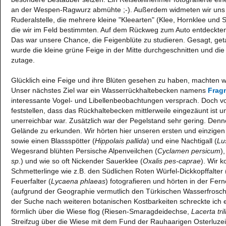
an der Wespen-Ragwurz abmühte ;-). Außerdem widmeten wir uns 
Ruderalstelle, die mehrere kleine "Kleearten" (Klee, Hornklee und
die wir im Feld bestimmten. Auf dem Rückweg zum Auto entdeckte
Das war unsere Chance, die Feigenblüte zu studieren. Gesagt, geta
wurde die kleine grüne Feige in der Mitte durchgeschnitten und die
zutage.
Glücklich eine Feige und ihre Blüten gesehen zu haben, machten w
Unser nächstes Ziel war ein Wasserrückhaltebecken namens
Fragm
interessante Vogel- und Libellenbeobachtungen versprach. Doch vo
feststellen, dass das Rückhaltebecken mittlerweile eingezäunt ist
unerreichbar war. Zusätzlich war der Pegelstand sehr gering. Den
Gelände zu erkunden. Wir hörten hier unseren ersten und einzigen
sowie einen Blassspötter (
Hippolais pallida
) und eine Nachtigall (
Lu
Wegesrand blühten Persische Alpenveilchen (
Cyclamen persicum
)
sp.
) und wie so oft Nickender Sauerklee (
Oxalis pes-caprae
). Wir 
Schmetterlinge wie z.B. den Südlichen Roten Würfel-Dickkopffalter 
Feuerfalter (
Lycaena phlaeas
) fotografieren und hörten in der Fer
(aufgrund der Geographie vermutlich den Türkischen Wasserfrosc
der Suche nach weiteren botanischen Kostbarkeiten schreckte ich 
förmlich über die Wiese flog (Riesen-Smaragdeidechse,
Lacerta tri
Streifzug über die Wiese mit dem Fund der Rauhaarigen Osterluzei