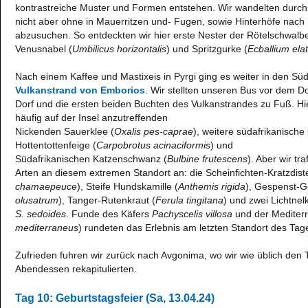
kontrastreiche Muster und Formen entstehen. Wir wandelten durch 
nicht aber ohne in Mauerritzen und- Fugen, sowie Hinterhöfe nach
abzusuchen. So entdeckten wir hier erste Nester der Rötelschwalb
Venusnabel (
Umbilicus horizontalis
) und Spritzgurke (
Ecballium ela
Nach einem Kaffee und Mastixeis in Pyrgi ging es weiter in den Sü
Vulkanstrand von Emborios
. Wir stellten unseren Bus vor dem D
Dorf und die ersten beiden Buchten des Vulkanstrandes zu Fuß. H
häufig auf der Insel anzutreffenden
Nickenden Sauerklee (
Oxalis pes-caprae
), weitere südafrikanische
Hottentottenfeige (
Carpobrotus acinaciformis
) und
Südafrikanischen Katzenschwanz (
Bulbine frutescens
). Aber wir t
Arten an diesem extremen Standort an: die Scheinfichten-Kratzdiste
chamaepeuce
), Steife Hundskamille (
Anthemis rigida
), Gespenst-G
olusatrum
), Tanger-Rutenkraut (
Ferula tingitana
) und zwei Lichtn
S. sedoides
. Funde des Käfers
Pachyscelis villosa
und der Mediter
mediterraneus
) rundeten das Erlebnis am letzten Standort des Tag
Zufrieden fuhren wir zurück nach Avgonima, wo wir wie üblich de
Abendessen rekapitulierten.
Tag 10: Geburtstagsfeier (Sa, 13.04.24)