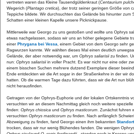
vertreten waren das Kleine Tausendgüldenkraut (
Centaurium pulch
Wegerich (
Plantago cretica
), der trotz seiner geringen Größe von c
Teppiche bildete. Wir durchsuchten das Gelände bis hinunter zum
Schatten einer kleinen Kapelle unsere Picknickpause.
Mittlerweile war Georgo zu uns gestoßen und wollte uns Ophrys sali
etwas nachgelassen, sodass wir uns an höher gelegene Gebiete tra
einer
Phrygana bei Vessa
, einem Gebiet von dem Georgo sehr ge
Ragwurzen kannte. Wir wählten dieses Mal einen deutlich unwegsa
Gelände, der aber notwendig war, um
Ophrys saliarisii
zu finden. U
nun:
Ophrys saliarisii
in voller Pracht. Es war nicht nur eine oder z
einem bisschen Suchen mehrere dutzend Exemplare dieser beein
Ende entdeckten wir die Art sogar in der Straßenkehre in der wir d
hatten. Ob die warmen Tage dazu führten, dass wir die Art nun bl
nicht herausfinden.
Getragen von der Ophrys-Euphorie und der lokalen Ortskenntnis 
versuchten wir an diesem Nachmittag gleich noch weitere speziell
finden:
Ophrys chiosica
und
Ophrys masticorum
. Zunächst fuhren w
versuchten
Ophrys masticorum
zu finden. Nach anfänglich Schwierig
Abzweigung zu finden, fand Georgo einen ihm bekannten
Standor
trocken, dass wir nur wenig Blühendes fanden. Die wenigen Ophry
Ophrys sicula
und
O. regis-ferdinandii
- standen noch in Knospe und 