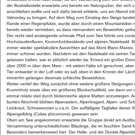
der Bushaltestelle erwartete uns bereits ein Naturgucker, der sic
anschließen wollte und sich dafür bereit erklärte, uns am Abend 
Valnontey zu bringen. Auf dem Weg zum Einstieg des Steigs landete
Rande einer Regenpfütze, wurde aber durch einen Mountainbiker
bereits wieder vertrieben, so dass niemandem ein Beweisfoto gelin
Der recht steil ansteigende schmale Pfad zum See führte uns zun
Hochstaudenfluren, Krummholzbestände und alpinen Nadelwald. Bei
immer wieder spektakuläre Aussichten auf das Mont-Blanc-Massiv
immer schöner wurden. Nachdem wir den Nadelwald mit seinen Ta
gelassen hatten, war er plötzlich wieder da: Erneut ein großer Eisvo
über 2000 m über dem Meer - mit vielem hätte ich gerechnet, aber d
Tier entweder in der Luft oder es saß oben in den Kronen der Lär
immerhin gelangen diesmals schlechte Beweisfotos.
Weiter verlief der Weg zunächst ohne weitere größere Steigungen
Krummholz sowie über ein größeres Blockschuttfeld, um dann vor
einmal relativ steil durch blütenreiche alpine Matten anzusteigen. 
bunten Abschnitt blühten Alpenastern, Alpentragant, Alpen- und Schw
Leinkraut, Schneeenzian u.v.a.m. Der auffälligste Tagfalter dieser 
Alpengelbling (Colias phicomone) gewesen sein.
Oben am See angekommen erwartete die Gruppe direkt am Ausflu
Versammlung unterschiedlichster Bläulinge, die im feuchten Sand 
Besonders bemerkenswert hier: Der Helle- und der Dunkle Alpenblä