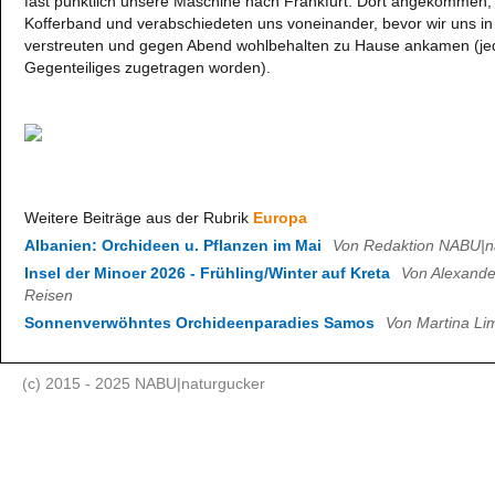
fast pünktlich unsere Maschine nach Frankfurt. Dort angekommen, 
Kofferband und verabschiedeten uns voneinander, bevor wir uns i
verstreuten und gegen Abend wohlbehalten zu Hause ankamen (jeden
Gegenteiliges zugetragen worden).
Weitere Beiträge aus der Rubrik
Europa
Albanien: Orchideen u. Pflanzen im Mai
Von Redaktion NABU|n
Insel der Minoer 2026 - Frühling/Winter auf Kreta
Von Alexande
Reisen
Sonnenverwöhntes Orchideenparadies Samos
Von Martina Li
(c) 2015 - 2025 NABU|naturgucker