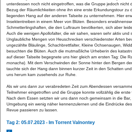
unterdessen noch nicht eingetroffen, was die Gruppe jedoch nicht 
Bezug der Räumlichkeiten ohne ihn eine erste Erkundungstour zu 
liegenden Hang auf der anderen Talseite zu unternehmen. Hier erw
Insektentreiben in einem Meer von Blüten. Besonders erwähnenswe
Schmetterlingshaften, die den Luftraum bevölkerten, sich aber leide
Auch die wenigen Apollofalter, die wir sahen, waren sehr aktiv und 
Unglaubliche Mengen von Heuschrecken verschiedenster Arten bev
ungezählte Bläulinge, Schachbrettfalter, Kleine Ochsenaugen, Wi
besuchten die Blüten. Auch die mutmaßliche Urheberin des katast
auf dieser Talseite begegnete uns hier gleich am ersten Tag: Die 
monacha
). Mit dem Verschwinden der Sonne hinter den Bergen de
tauchte sich der Hang dann binnen kurzer Zeit in den Schatten un
uns herum kam zusehends zur Ruhe.
Als wir uns dann zur verabredeten Zeit zum Abendessen versammel
Teilnehmer eingetroffen und die Gruppe konnte vollzählig die erst
Nach dem Essen setzten wir uns dann noch gemeinsam in die Bar, 
Umgebung ein wenig näher kennenzulernen und die Eindrücke des
Revue passieren zu lassen.
Tag 2: 05.07.2023 - Im Torrent Valnontey