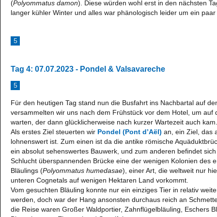
(
Polyommatus damon
). Diese würden wohl erst in den nächsten Ta
langer kühler Winter und alles war phänologisch leider um ein paar 
5
Tag 4: 07.07.2023 - Pondel & Valsavareche
5
Für den heutigen Tag stand nun die Busfahrt ins Nachbartal auf 
versammelten wir uns nach dem Frühstück vor dem Hotel, um auf d
warten, der dann glücklicherweise nach kurzer Wartezeit auch kam
Als erstes Ziel steuerten wir
Pondel (Pont d’Aël)
an, ein Ziel, das
lohnenswert ist. Zum einen ist da die antike römische Aquäduktbrü
ein absolut sehenswertes Bauwerk, und zum anderen befindet sich j
Schlucht überspannenden Brücke eine der wenigen Kolonien des 
Bläulings (
Polyommatus humedasae
), einer Art, die weltweit nur 
unteren Cognetals auf wenigen Hektaren Land vorkommt.
Vom gesuchten Bläuling konnte nur ein einziges Tier in relativ weiter
werden, doch war der Hang ansonsten durchaus reich an Schmetterl
die Reise waren Großer Waldportier, Zahnflügelbläuling, Eschers Bl