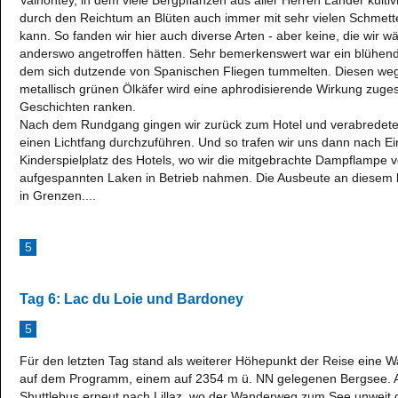
Valnontey, in dem viele Bergpflanzen aus aller Herren Länder kulti
durch den Reichtum an Blüten auch immer mit sehr vielen Schmett
kann. So fanden wir hier auch diverse Arten - aber keine, die wir 
anderswo angetroffen hätten. Sehr bemerkenswert war ein blühend
dem sich dutzende von Spanischen Fliegen tummelten. Diesen wege
metallisch grünen Ölkäfer wird eine aphrodisierende Wirkung zuges
Geschichten ranken.
Nach dem Rundgang gingen wir zurück zum Hotel und verabredeten
einen Lichtfang durchzuführen. Und so trafen wir uns dann nach
Kinderspielplatz des Hotels, wo wir die mitgebrachte Dampflampe 
aufgespannten Laken in Betrieb nahmen. Die Ausbeute an diesem k
in Grenzen....
5
Tag 6: Lac du Loie und Bardoney
5
Für den letzten Tag stand als weiterer Höhepunkt der Reise eine
auf dem Programm, einem auf 2354 m ü. NN gelegenen Bergsee. Al
Shuttlebus erneut nach Lillaz, wo der Wanderweg zum See unweit d