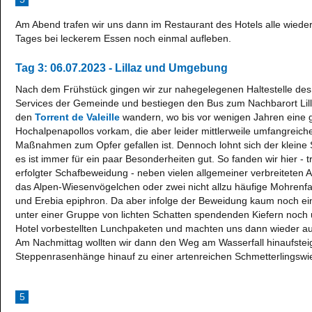
Am Abend trafen wir uns dann im Restaurant des Hotels alle wieder
Tages bei leckerem Essen noch einmal aufleben.
Tag 3: 06.07.2023 - Lillaz und Umgebung
Nach dem Frühstück gingen wir zur nahegelegenen Haltestelle des 
Services der Gemeinde und bestiegen den Bus zum Nachbarort Lillaz
den
Torrent de Valeille
wandern, wo bis vor wenigen Jahren eine 
Hochalpenapollos vorkam, die aber leider mittlerweile umfangreic
Maßnahmen zum Opfer gefallen ist. Dennoch lohnt sich der kleine 
es ist immer für ein paar Besonderheiten gut. So fanden wir hier - 
erfolgter Schafbeweidung - neben vielen allgemeiner verbreiteten A
das Alpen-Wiesenvögelchen oder zwei nicht allzu häufige Mohrenfa
und Erebia epiphron. Da aber infolge der Beweidung kaum noch eine
unter einer Gruppe von lichten Schatten spendenden Kiefern noch 
Hotel vorbestellten Lunchpaketen und machten uns dann wieder au
Am Nachmittag wollten wir dann den Weg am Wasserfall hinaufstei
Steppenrasenhänge hinauf zu einer artenreichen Schmetterlingswi
5