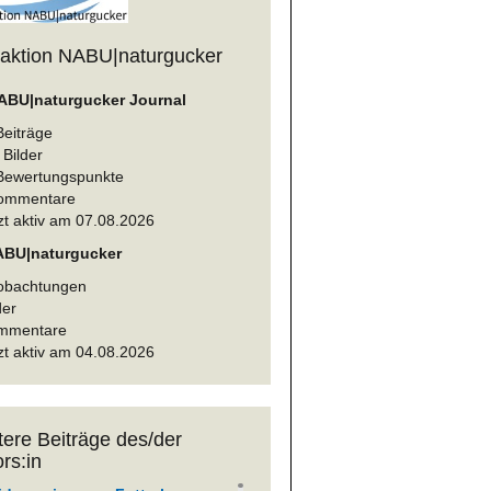
aktion NABU|naturgucker
ABU|naturgucker Journal
Beiträge
Bilder
Bewertungspunkte
ommentare
zt aktiv am 07.08.2026
ABU|naturgucker
obachtungen
der
mmentare
zt aktiv am 04.08.2026
tere Beiträge des/der
rs:in