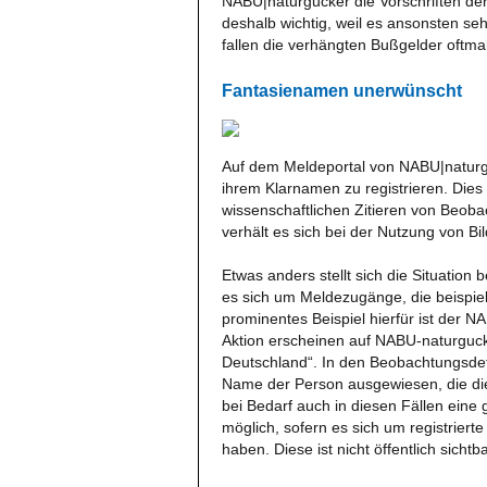
NABU|naturgucker die Vorschriften der
deshalb wichtig, weil es ansonsten s
fallen die verhängten Bußgelder oftm
Fantasienamen unerwünscht
Auf dem Meldeportal von NABU|naturgu
ihrem Klarnamen zu registrieren. Die
wissenschaftlichen Zitieren von Beoba
verhält es sich bei der Nutzung von B
Etwas anders stellt sich die Situati
es sich um Meldezugänge, die beispiel
prominentes Beispiel hierfür ist der
Aktion erscheinen auf NABU-naturgu
Deutschland“. In den Beobachtungsdet
Name der Person ausgewiesen, die die 
bei Bedarf auch in diesen Fällen eine
möglich, sofern es sich um registriert
haben. Diese ist nicht öffentlich sichtba