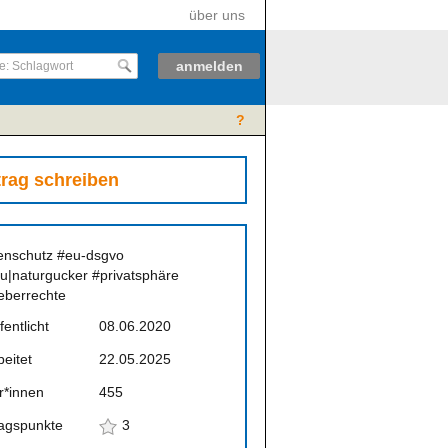
über uns
anmelden
?
trag schreiben
enschutz
#eu-dsgvo
u|naturgucker
#privatsphäre
eberrechte
fentlicht
08.06.2020
eitet
22.05.2025
r*innen
455
ragspunkte
3