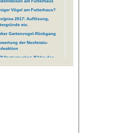
idenmeisen am Futterhaus
iger Vögel am Futterhaus?
en|pisa 2017: Auflösung,
tergründe etc.
rker Gartenvogel-Rückgang
wertung der Nosferatu-
deaktion
U|naturgucker: Bilder des
res 2025
lderflut" auf Meldeportal
wünscht
olgreicher Meldeaufruf zur
feratu-Spinne
elarten am Futterhaus
U|naturgucker: Bilder des
res 2020
iebteste Fotos 2016