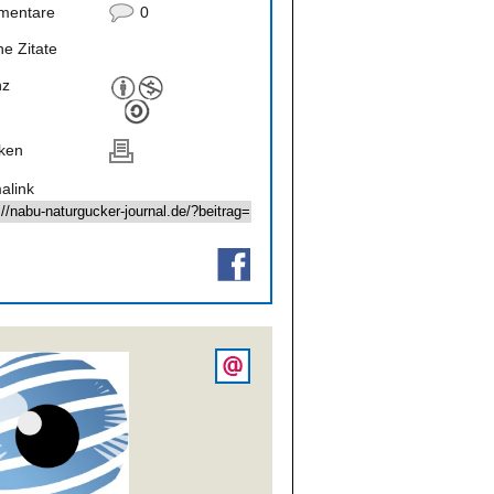
mentare
0
ne Zitate
nz
ken
alink