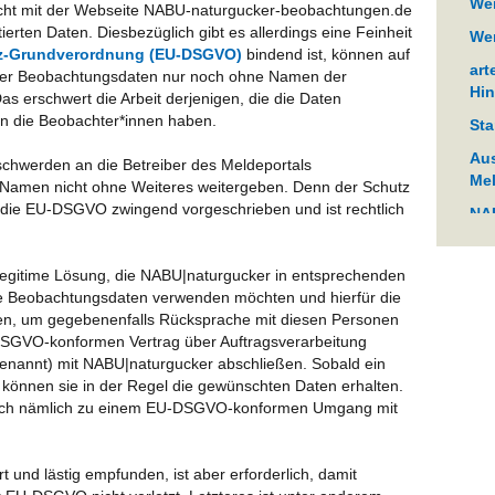
We
 nicht mit der Webseite NABU-naturgucker-beobachtungen.de
ierten Daten. Diesbezüglich gibt es allerdings eine Feinheit
Wen
z-Grundverordnung (EU-DSGVO)
bindend ist, können auf
art
er Beobachtungsdaten nur noch ohne Namen der
Hin
as erschwert die Arbeit derjenigen, die die Daten
n die Beobachter*innen haben.
Sta
Aus
schwerden an die Betreiber des Meldeportals
Mel
 Namen nicht ohne Weiteres weitergeben. Denn der Schutz
die EU-DSGVO zwingend vorgeschrieben und ist rechtlich
NAB
Jah
"Bi
legitime Lösung, die NABU|naturgucker in entsprechenden
er
die Beobachtungsdaten verwenden möchten und hierfür die
n, um gegebenenfalls Rücksprache mit diesen Personen
Erf
SGVO-konformen Vertrag über Auftragsverarbeitung
Nos
enannt) mit NABU|naturgucker abschließen. Sobald ein
Vog
 können sie in der Regel die gewünschten Daten erhalten.
sie sich nämlich zu einem EU-DSGVO-konformen Umgang mit
NAB
Jah
Bel
t und lästig empfunden, ist aber erforderlich, damit