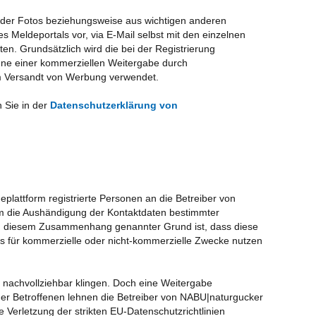
erh
der Fotos beziehungsweise aus wichtigen anderen
s Meldeportals vor, via E-Mail selbst mit den einzelnen
NAB
ten. Grundsätzlich wird die bei der Registrierung
Was
inne einer kommerziellen Weitergabe durch
Bl
m Versandt von Werbung verwendet.
Ber
Sie in der
Datenschutzerklärung von
Neu
Ber
NAB
Sy
Am
eplattform registrierte Personen an die Betreiber von
Mel
m die Aushändigung der Kontaktdaten bestimmter
Bil
g in diesem Zusammenhang genannter Grund ist, dass diese
wa
s für kommerzielle oder nicht-kommerzielle Zwecke nutzen
Sch
be
 nachvollziehbar klingen. Doch eine Weitergabe
Bir
er Betroffenen lehnen die Betreiber von NABU|naturgucker
 Verletzung der strikten EU-Datenschutzrichtlinien