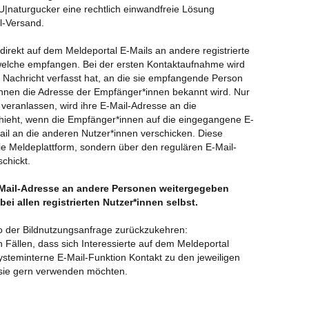
Hir
naturgucker eine rechtlich einwandfreie Lösung
unt
l-Versand.
Gan
be
 direkt auf dem Meldeportal E-Mails an andere registrierte
welche empfangen. Bei der ersten Kontaktaufnahme wird
Rei
e Nachricht verfasst hat, an die sie empfangende Person
26.
innen die Adresse der Empfänger*innen bekannt wird. Nur
NAB
veranlassen, wird ihre E-Mail-Adresse an die
Kul
chieht, wenn die Empfänger*innen auf die eingegangene E-
Mail an die anderen Nutzer*innen verschicken. Diese
Was
ie Meldeplattform, sondern über den regulären E-Mail-
Dat
schickt.
Fut
-Mail-Adresse an andere Personen weitergegeben
Eic
bei allen registrierten Nutzer*innen selbst.
Was
Na
o der Bildnutzungsanfrage zurückzukehren:
 Fällen, dass sich Interessierte auf dem Meldeportal
Ers
systeminterne E-Mail-Funktion Kontakt zu den jeweiligen
Be
sie gern verwenden möchten.
Fu
Au