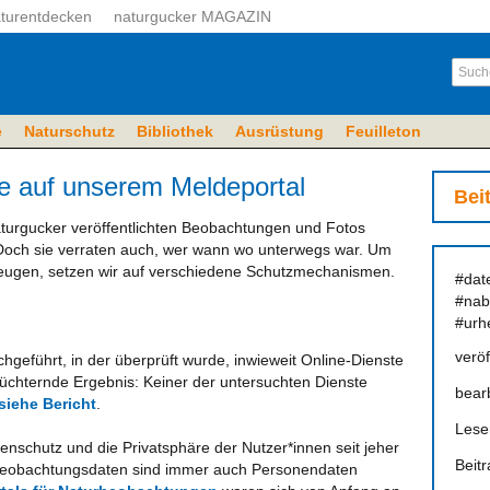
turentdecken
naturgucker MAGAZIN
e
Naturschutz
Bibliothek
Ausrüstung
Feuilleton
re auf unserem Meldeportal
Bei
turgucker veröffentlichten Beobachtungen und Fotos
Doch sie verraten auch, wer wann wo unterwegs war. Um
eugen, setzen wir auf verschiedene Schutzmechanismen.
#dat
#nab
#urh
veröf
hgeführt, in der überprüft wurde, inwieweit Online-Dienste
üchternde Ergebnis: Keiner der untersuchten Dienste
bearb
siehe Bericht
.
Lese
nschutz und die Privatsphäre der Nutzer*innen seit jeher
Beit
rbeobachtungsdaten sind immer auch Personendaten