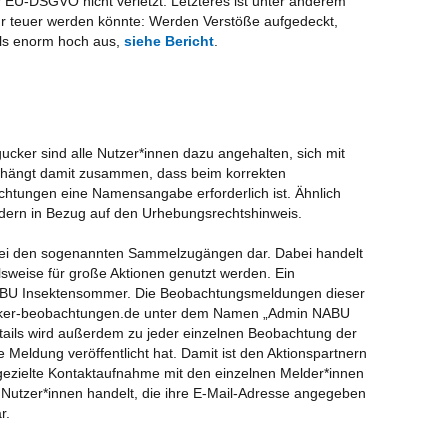
 EU-DSGVO nicht verletzt. Letzteres ist unter anderem
NAB
ehr teuer werden könnte: Werden Verstöße aufgedeckt,
Jah
als enorm hoch aus,
siehe Bericht
.
NAB
Jah
Pfl
Jah
cker sind alle Nutzer*innen dazu angehalten, sich mit
Fed
s hängt damit zusammen, dass beim korrekten
NAB
chtungen eine Namensangabe erforderlich ist. Ähnlich
Jah
ildern in Bezug auf den Urhebungsrechtshinweis.
Sko
on bei den sogenannten Sammelzugängen dar. Dabei handelt
Der
sweise für große Aktionen genutzt werden. Ein
 NABU Insektensommer. Die Beobachtungsmeldungen dieser
Exc
cker-beobachtungen.de unter dem Namen „Admin NABU
me
ails wird außerdem zu jeder einzelnen Beobachtung der
Sc
Meldung veröffentlicht hat. Damit ist den Aktionspartnern
 gezielte Kontaktaufnahme mit den einzelnen Melder*innen
NAB
e Nutzer*innen handelt, die ihre E-Mail-Adresse angegeben
Jah
r.
Vög
per