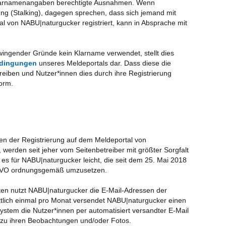
r Klarnamenangaben berechtigte Ausnahmen. Wenn
ng (Stalking), dagegen sprechen, dass sich jemand mit
Mon
 von NABU|naturgucker registriert, kann in Absprache mit
Vog
NA
ingender Gründe kein Klarname verwendet, stellt dies
Be
dingungen
unseres Meldeportals dar. Dass diese die
Zen
iben und Nutzer*innen dies durch ihre Registrierung
orm.
Was
ge
NAB
Da
201
n der Registrierung auf dem Meldeportal von
 werden seit jeher vom Seitenbetreiber mit größter Sorgfalt
NAB
es für NABU|naturgucker leicht, die seit dem 25. Mai 2018
Fal
GVO ordnungsgemäß umzusetzen.
Fal
Art
ten nutzt NABU|naturgucker die E-Mail-Adressen der
ittlich einmal pro Monat versendet NABU|naturgucker einen
Stu
ystem die Nutzer*innen per automatisiert versandter E-Mail
Be
zu ihren Beobachtungen und/oder Fotos.
Was