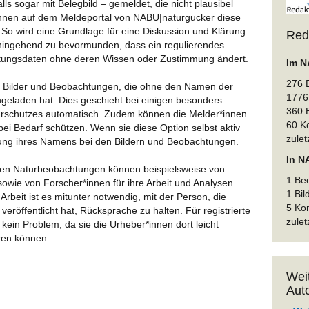
s sogar mit Belegbild – gemeldet, die nicht plausibel
*innen auf dem Meldeportal von NABU|naturgucker diese
 So wird eine Grundlage für eine Diskussion und Klärung
Red
hingehend zu bevormunden, dass ein regulierendes
tungsdaten ohne deren Wissen oder Zustimmung ändert.
Im N
276 
e Bilder und Beobachtungen, die ohne den Namen der
1776 
geladen hat. Dies geschieht bei einigen besonders
360 
urschutzes automatisch. Zudem können die Melder*innen
60 K
ei Bedarf schützen. Wenn sie diese Option selbst aktiv
zulet
llung ihres Namens bei den Bildern und Beobachtungen.
In N
ten Naturbeobachtungen können beispielsweise von
1 Be
owie von Forscher*innen für ihre Arbeit und Analysen
1 Bil
beit ist es mitunter notwendig, mit der Person, die
5 Ko
röffentlicht hat, Rücksprache zu halten. Für registrierte
zulet
 kein Problem, da sie die Urheber*innen dort leicht
ren können.
Wei
Auto