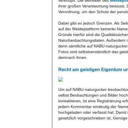
verknüpft. Die Betreiber des
Meldepor
ihrer großen Verantwortung bewusst. De
Verordnung, um den Schutz der persönl
Dabei gibt es jedoch Grenzen. Als Seit
auf der Meldeplattform keinerlei Nam
Gründe hierfür sind die Qualitätssiche
Naturbeobachtungsdaten. Außerdem m
denn sämtliche auf NABU-naturgucker
Fotos sind selbstverständlich das gei
demnach ihnen.
Recht am geistigen Eigentum u
Um auf NABU-naturgucker-beobachtung
selbst Beobachtungen und Bilder hoc
kontaktieren, ist eine Registrierung e
jedem Kommentar eindeutig der Name 
hochgeladen oder verfasst hat. Damit 
gesetzlich vorgeschrieben ist, Genüge