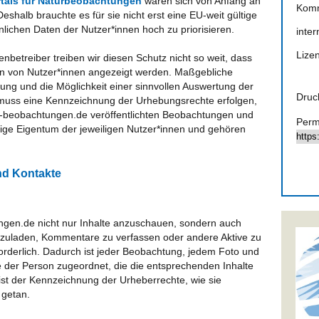
tals für Naturbeobachtungen
waren sich von Anfang an
Kom
shalb brauchte es für sie nicht erst eine EU-weit gültige
ichen Daten der Nutzer*innen hoch zu priorisieren.
inter
Lize
enbetreiber treiben wir diesen Schutz nicht so weit, dass
en von Nutzer*innen angezeigt werden. Maßgebliche
rung und die Möglichkeit einer sinnvollen Auswertung der
Druc
uss eine Kennzeichnung der Urhebungsrechte erfolgen,
-beobachtungen.de veröffentlichten Beobachtungen und
Perm
stige Eigentum der jeweiligen Nutzer*innen und gehören
nd Kontakte
en.de nicht nur Inhalte anzuschauen, sondern auch
hzuladen, Kommentare zu verfassen oder andere Aktive zu
rforderlich. Dadurch ist jeder Beobachtung, jedem Foto und
der Person zugeordnet, die die entsprechenden Inhalte
ist der Kennzeichnung der Urheberrechte, wie sie
 getan.